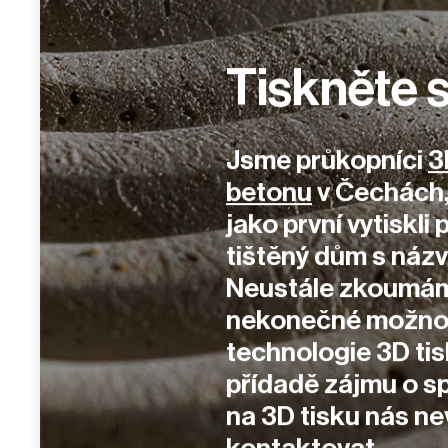
Tiskněte s
Jsme průkopníci
3
betonu
v Čechách,
jako první vytiskli 
tištěný dům s ná
Neustále zkoumá
nekonečné možno
technologie 3D ti
přídadě zájmu o s
na 3D tisku nás ne