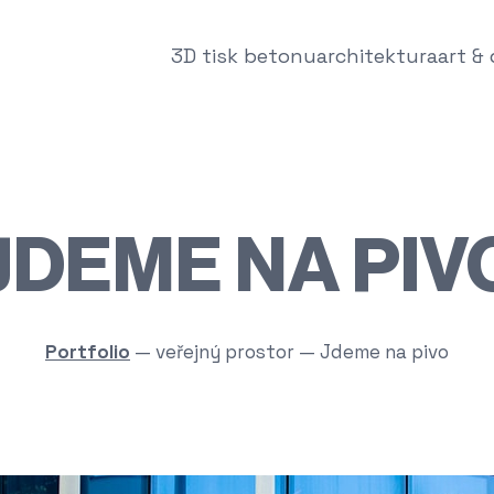
3D tisk betonu
architektura
art &
JDEME NA PIV
Portfolio
—
veřejný prostor
—
Jdeme na pivo