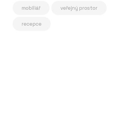
mobiliář
veřejný prostor
recepce
Lavička Země živitelka
Zelená stěna