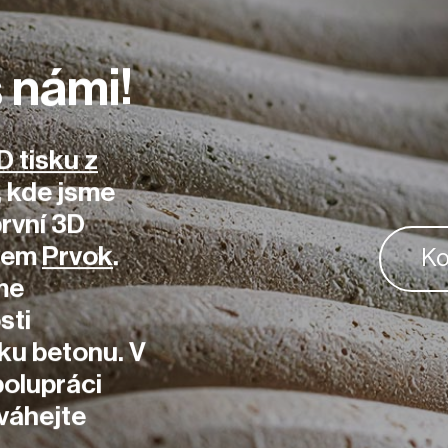
 námi!
D tisku z
 kde jsme
první 3D
zvem
Prvok
.
Ko
me
sti
sku betonu.
V
polupráci
váhejte