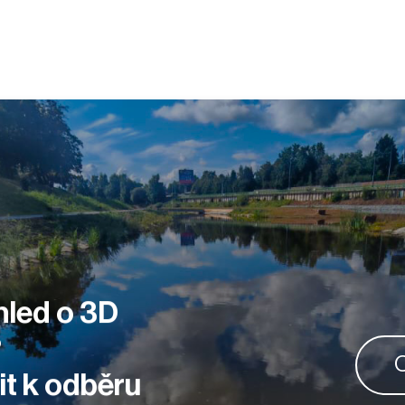
hled o 3D
?
O
sit k odběru