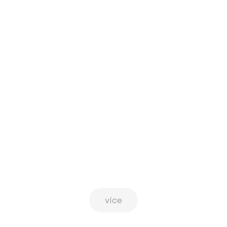
Lavičky
Grill point
více