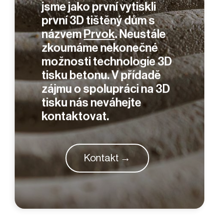
jsme jako první vytiskli
první 3D tištěný dům s
názvem
Prvok
. Neustále
zkoumáme nekonečné
možnosti technologie 3D
tisku betonu.
V přídadě
zájmu o spolupráci na 3D
tisku nás neváhejte
kontaktovat.
Kontakt →