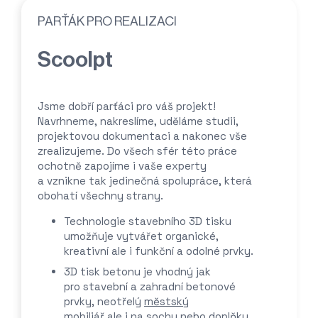
PARŤÁK PRO REALIZACI
Scoolpt
Jsme dobří parťáci pro váš projekt!
Navrhneme, nakreslíme, uděláme studii,
projektovou dokumentaci a nakonec vše
zrealizujeme. Do všech sfér této práce
ochotně zapojíme i vaše experty
a vznikne tak jedinečná spolupráce, která
obohatí všechny strany.
Technologie stavebního 3D tisku
umožňuje vytvářet organické,
kreativní ale i funkční a odolné prvky.
3D tisk betonu je vhodný jak
pro stavební a zahradní betonové
prvky, neotřelý
městský
mobiliář
ale i na
sochy
nebo doplňky