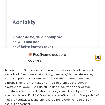
Kontakty
V přídadě zájmu o spolupráci
na 3D tisku nás
neváhejte kontaktovat.
Používáme soubory
print@scoolpt.com
cookies
+420 774 969 654
Tyto soubory Cookies jsou bezprostředně zapotřebí k zajištění
základních funkcí webové stránky, neukládají žádné informace,
které lze přiřadit konkrétní osobě. Funkční soubory Cookies
umožňují např. funkci nákupních košíků e-shopů či sledování
návštěvnosti webu. Tyto druhy Cookies jsou vzhledem ke své
podstatě a účelu bez dalšího povoleny a souhlas subjektu údajů se
Sleduj scoolpt 3D tisk
zde nevyžaduje. Funkční Cookies jsou využívány vždy. Svůj prohlížeč
můžete nastavit tak, aby blokoval soubory Cookie nebo o nich
zasílal upozornění.