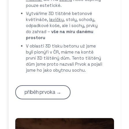
pouze estetické.
Vytváříme 3D tištěné betonové
květináče,
lavičky
, stoly, schody,
odpadkové koše, ale i sochy, prvky
do zahrad –
vše na míru danému
prostoru
V oblasti 3D tisku betonu už jsme
byli pionýři v ČR, máme na kontě
první 3D tištěný dům. Tento tištěný
dům jsme proto nazvali Prvok a pojali
jsme ho jako obytnou sochu.
příběh prvoka →