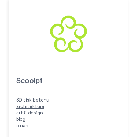
Scoolpt
3D tisk betonu
architektura
art & design
blog
o nás