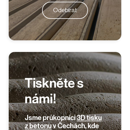
Odebírat
Tiskněte s
námi!
Jsme průkopníci
3D tisku
z betonu
v Čechách, kde