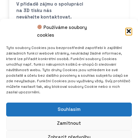
V přídadě zájmu o spolupráci
na 3D tisku nás
neváhejte kontaktovat.
Používáme soubory
print@scoolpt.com
cookies
+420 774 969 654
Tyto soubory Cookies jsou bezprostředně zapotřebí k zajištění
základních funkcí webové stránky, neukládají žádné informace,
které lze přiřadit konkrétní osobě. Funkční soubory Cookies
umožňují např. funkci nákupních košíků e-shopů či sledování
návštěvnosti webu. Tyto druhy Cookies jsou vzhledem ke své
podstatě a účelu bez dalšího povoleny a souhlas subjektu údajů se
Sleduj scoolpt 3D tisk
zde nevyžaduje. Funkční Cookies jsou využívány vždy. Svůj prohlížeč
můžete nastavit tak, aby blokoval soubory Cookie nebo o nich
zasílal upozornění.
Souhlasím
Zamítnout
Zobrazit předvolby