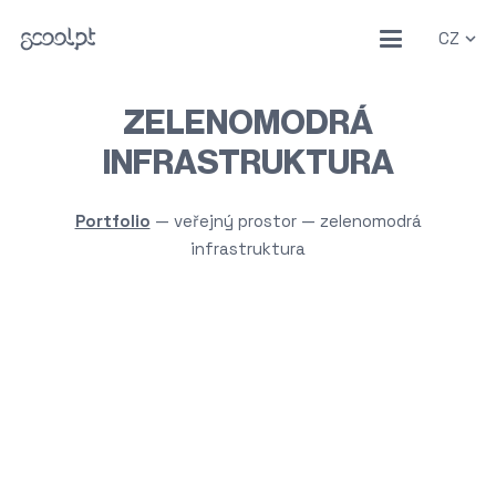
CZ
ZELENOMODRÁ
INFRASTRUKTURA
Portfolio
—
veřejný prostor
—
zelenomodrá
infrastruktura
Nášlapy na Slunečním ostrově v Českých
Budějovicích
Obrazárna
Květináč Klobouk
Zelená stěna
Tištěné nápisy
Smysl Bytí