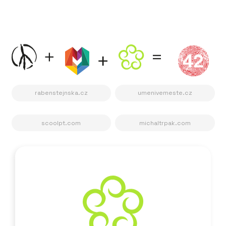
rabenstejnska.cz
umenivemeste.cz
scoolpt.com
michaltrpak.com