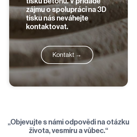
tisku betonu.
V přídadě
zájmu o spolupráci na 3D
tisku nás neváhejte
kontaktovat.
Kontakt →
„Objevujte
s námi odpovědi na otázku
života, vesmíru a vůbec.
“