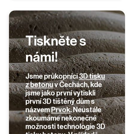
Tiskněte s
námi!
Jsme průkopníci
3D tisku
z betonu
v Čechách, kde
jsme jako první vytiskli
první 3D tištěný dům s
názvem
Prvok
. Neustále
zkoumáme nekonečné
možnosti technologie 3D